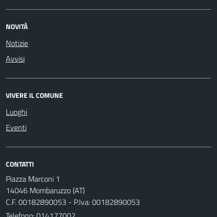
NOVITÀ
Notizie
Avvisi
VIVERE IL COMUNE
Luoghi
Eventi
CONTATTI
Piazza Marconi 1
14046 Mombaruzzo (AT)
C.F. 00182890053 - P.Iva: 00182890053
Telefono:
014177002