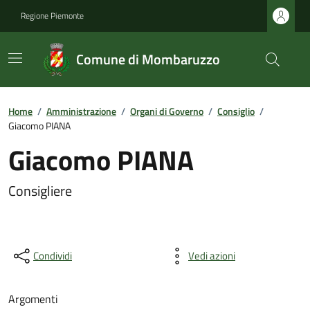
Regione Piemonte
Comune di Mombaruzzo
Home
/
Amministrazione
/
Organi di Governo
/
Consiglio
/
Giacomo PIANA
Giacomo PIANA
Consigliere
Condividi
Vedi azioni
Argomenti