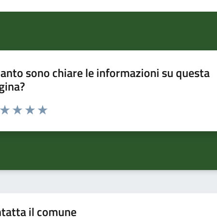
anto sono chiare le informazioni su questa
gina?
a da 1 a 5 stelle la pagina
ta 1 stelle su 5
Valuta 2 stelle su 5
Valuta 3 stelle su 5
Valuta 4 stelle su 5
Valuta 5 stelle su 5
tatta il comune