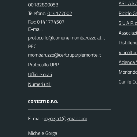
ASL AT: A
00182890053
Telefono:
014177002
Riciclo G
Fax: 0141774507
S.U.A.P. 
E-mail:
Associazi
Distilleri
PEC:
Viticoltor
Azienda V
Protocollo URP
Moriondo
Uffici e orari
Canile C
Numeri utili
CONTATTI D.P.O.
E-mail:
Michele Gorga