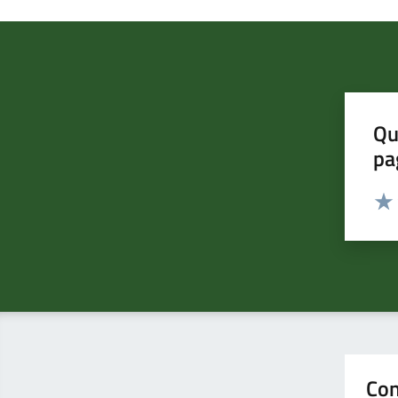
Qu
pa
Valut
Valu
Con