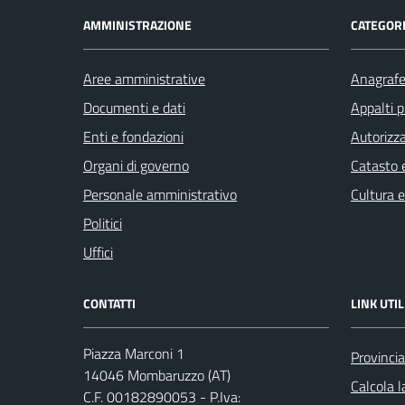
AMMINISTRAZIONE
CATEGORI
Aree amministrative
Anagrafe 
Documenti e dati
Appalti p
Enti e fondazioni
Autorizza
Organi di governo
Catasto e
Personale amministrativo
Cultura 
Politici
Uffici
CONTATTI
LINK UTIL
Piazza Marconi 1
Provincia
14046 Mombaruzzo (AT)
Calcola 
C.F. 00182890053 - P.Iva: