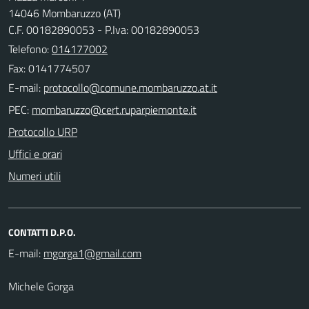
14046 Mombaruzzo (AT)
C.F. 00182890053 - P.Iva: 00182890053
Telefono:
014177002
Fax: 0141774507
E-mail:
PEC:
Protocollo URP
Uffici e orari
Numeri utili
CONTATTI D.P.O.
E-mail:
Michele Gorga