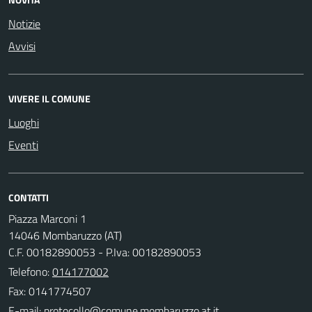
Notizie
Avvisi
VIVERE IL COMUNE
Luoghi
Eventi
CONTATTI
Piazza Marconi 1
14046 Mombaruzzo (AT)
C.F. 00182890053 - P.Iva: 00182890053
Telefono:
014177002
Fax: 0141774507
E-mail: