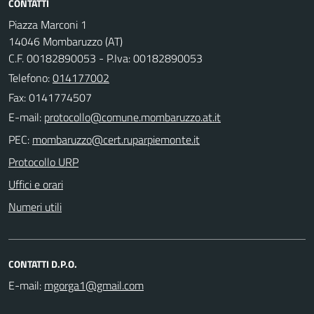
CONTATTI
Piazza Marconi 1
14046 Mombaruzzo (AT)
C.F. 00182890053 - P.Iva: 00182890053
Telefono:
014177002
Fax: 0141774507
E-mail:
PEC:
Protocollo URP
Uffici e orari
Numeri utili
CONTATTI D.P.O.
E-mail: