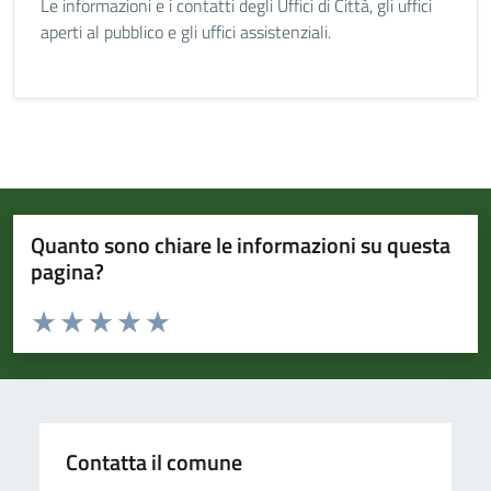
Le informazioni e i contatti degli Uffici di Città, gli uffici
aperti al pubblico e gli uffici assistenziali.
Quanto sono chiare le informazioni su questa
pagina?
Valuta da 1 a 5 stelle la pagina
Valuta 1 stelle su 5
Valuta 2 stelle su 5
Valuta 3 stelle su 5
Valuta 4 stelle su 5
Valuta 5 stelle su 5
Contatta il comune