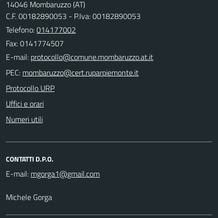
14046 Mombaruzzo (AT)
C.F. 00182890053 - P.Iva: 00182890053
Telefono:
014177002
Fax: 0141774507
E-mail:
PEC:
Protocollo URP
Uffici e orari
Numeri utili
CONTATTI D.P.O.
E-mail:
Michele Gorga