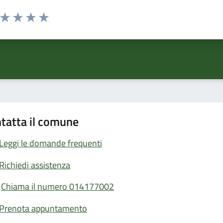
a da 1 a 5 stelle la pagina
ta 1 stelle su 5
Valuta 2 stelle su 5
Valuta 3 stelle su 5
Valuta 4 stelle su 5
Valuta 5 stelle su 5
tatta il comune
Leggi le domande frequenti
Richiedi assistenza
Chiama il numero 014177002
Prenota appuntamento