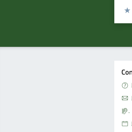
Valut
Valu
Con