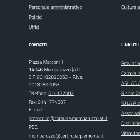
Personale amministrativo
Cultura 
Politici
Uffici
CONTATTI
LINK UTIL
Piazza Marconi 1
Provincia
14046 Mombaruzzo (AT)
Calcola 
C.F. 00182890053 - P.Iva:
ASL AT: A
00182890053
Telefono:
014177002
Riciclo G
Fax: 0141774507
S.U.A.P. 
E-mail:
Associazi
Distilleri
PEC:
Viticoltor