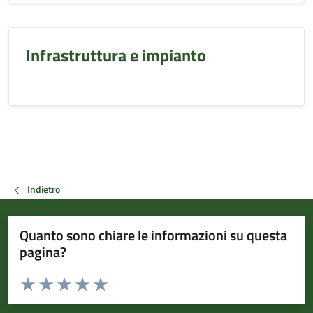
Infrastruttura e impianto
Indietro
Quanto sono chiare le informazioni su questa
pagina?
Valuta da 1 a 5 stelle la pagina
Valuta 1 stelle su 5
Valuta 2 stelle su 5
Valuta 3 stelle su 5
Valuta 4 stelle su 5
Valuta 5 stelle su 5