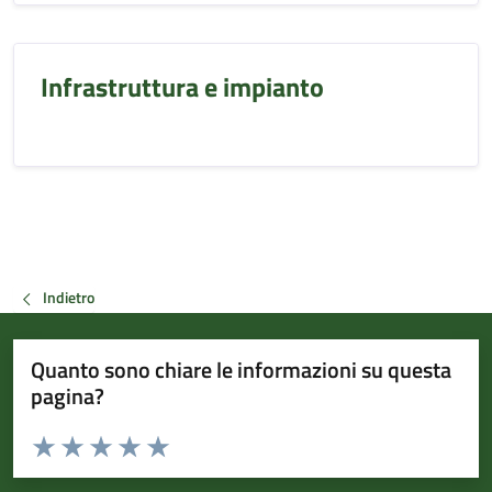
Infrastruttura e impianto
Indietro
Quanto sono chiare le informazioni su questa
pagina?
Valuta da 1 a 5 stelle la pagina
Valuta 1 stelle su 5
Valuta 2 stelle su 5
Valuta 3 stelle su 5
Valuta 4 stelle su 5
Valuta 5 stelle su 5