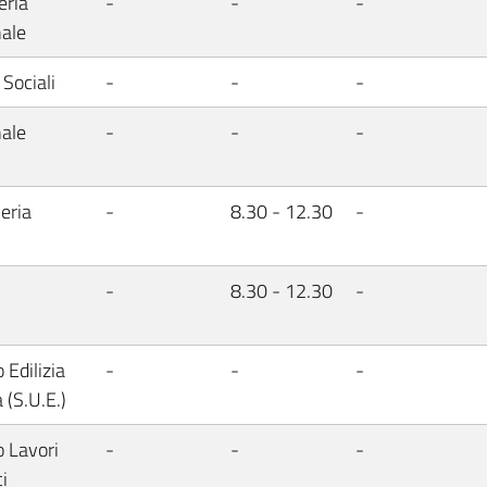
eria
-
-
-
ale
 Sociali
-
-
-
ale
-
-
-
eria
-
8.30 - 12.30
-
-
8.30 - 12.30
-
 Edilizia
-
-
-
 (S.U.E.)
o Lavori
-
-
-
i