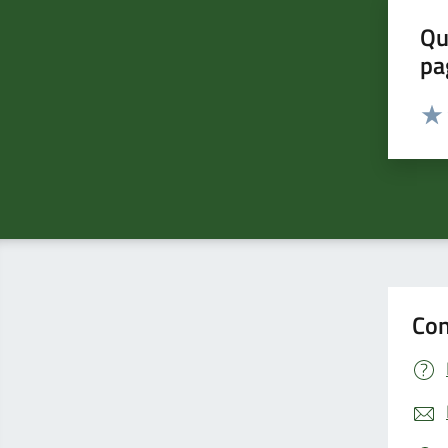
Qu
pa
Valut
Valu
Con