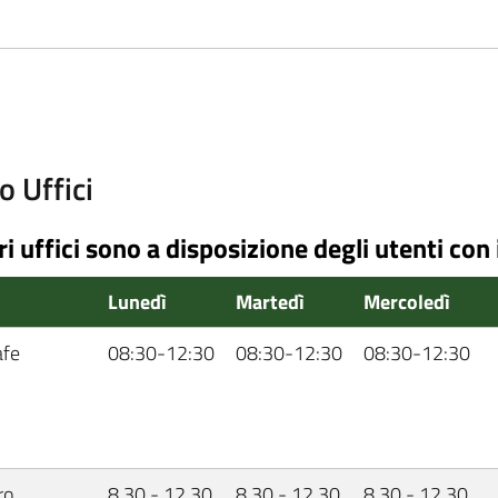
o Uffici
ri uffici sono a disposizione degli utenti con 
o
Lunedì
Martedì
Mercoledì
afe
08:30-12:30
08:30-12:30
08:30-12:30
ro
8.30 - 12.30
8.30 - 12.30
8.30 - 12.30