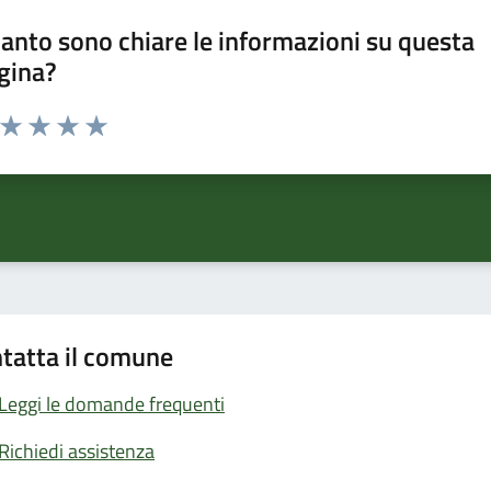
anto sono chiare le informazioni su questa
gina?
a da 1 a 5 stelle la pagina
ta 1 stelle su 5
Valuta 2 stelle su 5
Valuta 3 stelle su 5
Valuta 4 stelle su 5
Valuta 5 stelle su 5
tatta il comune
Leggi le domande frequenti
Richiedi assistenza