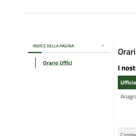
INDICE DELLA PAGINA
Orari
Orario Uffici
I nost
Uffici
Anagr
Cimite