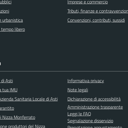
ubblici
Imprese e commercio
zioni
Tributi, finanze e contravvenzion
 urbanistica
Convenzioni, contributi, sussidi
e tempo libero
I
 di Asti
Informativa privacy
la tua IMU
Note legali
zienda Sanitaria Locale di Asti
Dichiarazione di accessibilità
Amministrazione trasparente
arantito
Leggi le FAQ
di Nizza Monferrato
Segnalazione disservizio
one produttori del Nizza
Prenotazione appuntamento