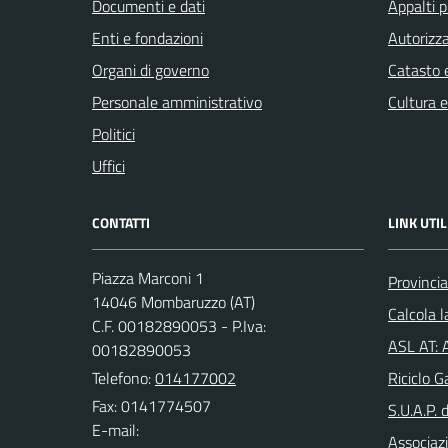
Documenti e dati
Appalti p
Enti e fondazioni
Autorizza
Organi di governo
Catasto e
Personale amministrativo
Cultura 
Politici
Uffici
CONTATTI
LINK UTIL
Piazza Marconi 1
Provincia
14046 Mombaruzzo (AT)
Calcola 
C.F. 00182890053 - P.Iva:
ASL AT: A
00182890053
Telefono:
014177002
Riciclo G
Fax: 0141774507
S.U.A.P. 
E-mail:
Associazi