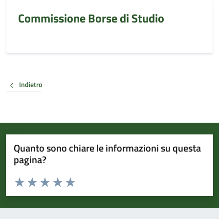
Commissione Borse di Studio
Indietro
Quanto sono chiare le informazioni su questa
pagina?
Valuta da 1 a 5 stelle la pagina
Valuta 1 stelle su 5
Valuta 2 stelle su 5
Valuta 3 stelle su 5
Valuta 4 stelle su 5
Valuta 5 stelle su 5