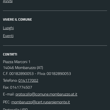
Avvisi
VIVERE IL COMUNE
Luoghi
Eventi
CONTATTI
Piazza Marconi 1
14046 Mombaruzzo (AT)
C.F. 00182890053 - P.Iva: 00182890053
Telefono:
014177002
Fax: 0141774507
E-mail:
PEC:
Protocollo URP