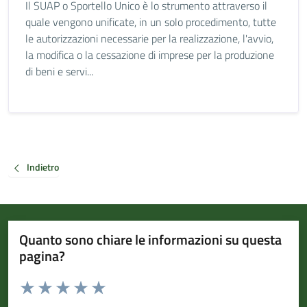
Il SUAP o Sportello Unico è lo strumento attraverso il
quale vengono unificate, in un solo procedimento, tutte
le autorizzazioni necessarie per la realizzazione, l'avvio,
la modifica o la cessazione di imprese per la produzione
di beni e servi...
Indietro
Quanto sono chiare le informazioni su questa
pagina?
Valuta da 1 a 5 stelle la pagina
Valuta 1 stelle su 5
Valuta 2 stelle su 5
Valuta 3 stelle su 5
Valuta 4 stelle su 5
Valuta 5 stelle su 5