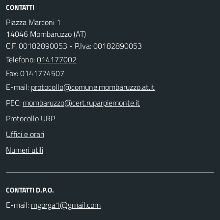
CONTATTI
Piazza Marconi 1
14046 Mombaruzzo (AT)
C.F. 00182890053 - P.Iva: 00182890053
Telefono:
014177002
Fax: 0141774507
E-mail:
PEC:
Protocollo URP
Uffici e orari
Numeri utili
CONTATTI D.P.O.
E-mail: