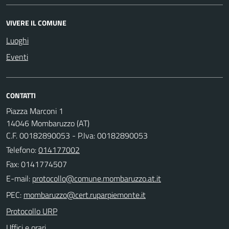
VIVERE IL COMUNE
Luoghi
Eventi
CONTATTI
Piazza Marconi 1
14046 Mombaruzzo (AT)
C.F. 00182890053 - P.Iva: 00182890053
Telefono:
014177002
Fax: 0141774507
E-mail:
PEC:
Protocollo URP
Uffici e orari