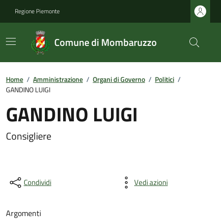
Regione Piemonte
Comune di Mombaruzzo
Home
/
Amministrazione
/
Organi di Governo
/
Politici
/
GANDINO LUIGI
GANDINO LUIGI
Consigliere
Condividi
Vedi azioni
Argomenti