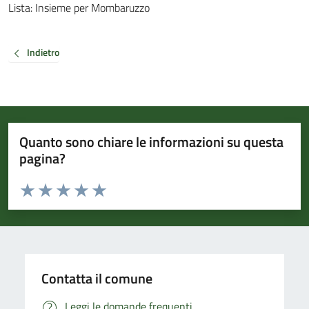
Lista: Insieme per Mombaruzzo
Indietro
Quanto sono chiare le informazioni su questa
pagina?
Valuta da 1 a 5 stelle la pagina
Valuta 1 stelle su 5
Valuta 2 stelle su 5
Valuta 3 stelle su 5
Valuta 4 stelle su 5
Valuta 5 stelle su 5
Contatta il comune
Leggi le domande frequenti