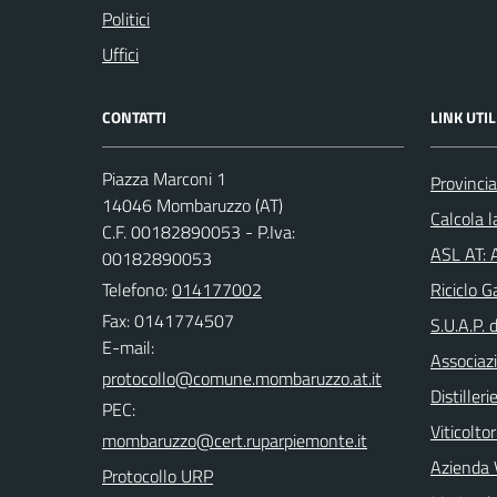
Politici
Uffici
CONTATTI
LINK UTIL
Piazza Marconi 1
Provincia
14046 Mombaruzzo (AT)
Calcola 
C.F. 00182890053 - P.Iva:
ASL AT: A
00182890053
Telefono:
014177002
Riciclo G
Fax: 0141774507
S.U.A.P. 
E-mail:
Associazi
Distilleri
PEC:
Viticoltor
Azienda V
Protocollo URP