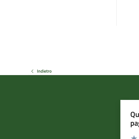
Indietro
Qu
pa
Valut