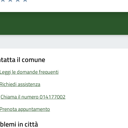
ta 1 stelle su 5
Valuta 2 stelle su 5
Valuta 3 stelle su 5
Valuta 4 stelle su 5
Valuta 5 stelle su 5
tatta il comune
Leggi le domande frequenti
Richiedi assistenza
Chiama il numero 014177002
Prenota appuntamento
blemi in città