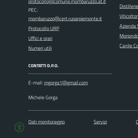
Distilleri
PEC:
Viticoltor
Azienda V
Protocollo URP
Moriondo
Uffici e orari
Canile C
Numeri utili
CONTATTI D.P.O.
E-mail:
Michele Gorga
Dati monitoraggio
Servizi
C