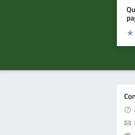
Qu
pa
Valut
Valu
Con