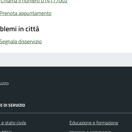
Chiama il numero 014177002
Prenota appuntamento
blemi in città
Segnala disservizio
uzzo
E DI SERVIZIO
e stato civile
Educazione e formazione