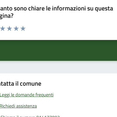
anto sono chiare le informazioni su questa
gina?
a da 1 a 5 stelle la pagina
ta 1 stelle su 5
Valuta 2 stelle su 5
Valuta 3 stelle su 5
Valuta 4 stelle su 5
Valuta 5 stelle su 5
tatta il comune
Leggi le domande frequenti
Richiedi assistenza