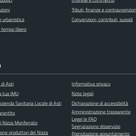
ubblici
Imprese e commercio
zioni
Tributi, finanze e contravvenzion
 urbanistica
Convenzioni, contributi, sussidi
e tempo libero
I
 di Asti
Informativa privacy
la tua IMU
Note legali
zienda Sanitaria Locale di Asti
Dichiarazione di accessibilità
Amministrazione trasparente
arantito
Leggi le FAQ
di Nizza Monferrato
Segnalazione disservizio
one produttori del Nizza
Prenotazione appuntamento