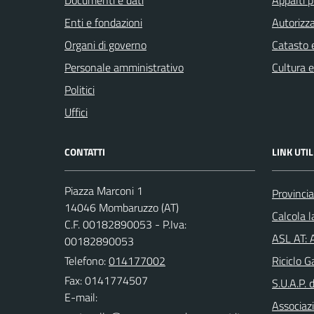
Documenti e dati
Appalti p
Enti e fondazioni
Autorizza
Organi di governo
Catasto e
Personale amministrativo
Cultura 
Politici
Uffici
CONTATTI
LINK UTIL
Piazza Marconi 1
Provincia
14046 Mombaruzzo (AT)
Calcola 
C.F. 00182890053 - P.Iva:
ASL AT: A
00182890053
Telefono:
014177002
Riciclo G
Fax: 0141774507
S.U.A.P. 
E-mail:
Associazi