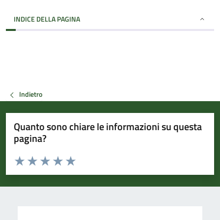
INDICE DELLA PAGINA
Indietro
Quanto sono chiare le informazioni su questa
pagina?
Valuta da 1 a 5 stelle la pagina
Valuta 1 stelle su 5
Valuta 2 stelle su 5
Valuta 3 stelle su 5
Valuta 4 stelle su 5
Valuta 5 stelle su 5