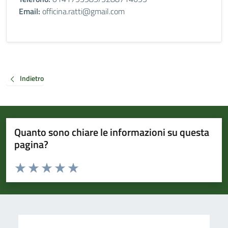
Email:
officina.ratti@gmail.com
Indietro
Quanto sono chiare le informazioni su questa
pagina?
Valuta da 1 a 5 stelle la pagina
Valuta 1 stelle su 5
Valuta 2 stelle su 5
Valuta 3 stelle su 5
Valuta 4 stelle su 5
Valuta 5 stelle su 5