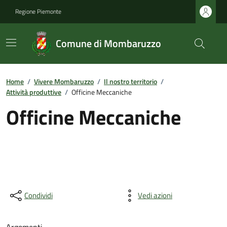
Regione Piemonte
Comune di Mombaruzzo
Home
/
Vivere Mombaruzzo
/
Il nostro territorio
/
Attività produttive
/
Officine Meccaniche
Officine Meccaniche
Condividi
Vedi azioni