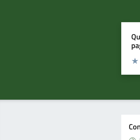
Qu
pa
Valut
Valu
Con