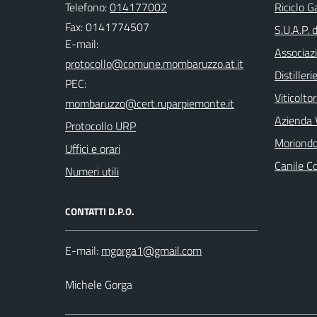
Telefono:
014177002
Riciclo G
Fax: 0141774507
S.U.A.P. 
E-mail:
Associazi
Distilleri
PEC:
Viticoltor
Azienda V
Protocollo URP
Moriondo
Uffici e orari
Canile C
Numeri utili
CONTATTI D.P.O.
E-mail:
Michele Gorga