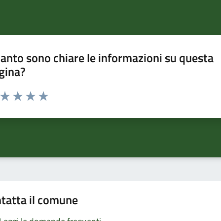
anto sono chiare le informazioni su questa
gina?
a da 1 a 5 stelle la pagina
ta 1 stelle su 5
Valuta 2 stelle su 5
Valuta 3 stelle su 5
Valuta 4 stelle su 5
Valuta 5 stelle su 5
tatta il comune