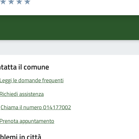
ta 1 stelle su 5
Valuta 2 stelle su 5
Valuta 3 stelle su 5
Valuta 4 stelle su 5
Valuta 5 stelle su 5
tatta il comune
Leggi le domande frequenti
Richiedi assistenza
Chiama il numero 014177002
Prenota appuntamento
blemi in città