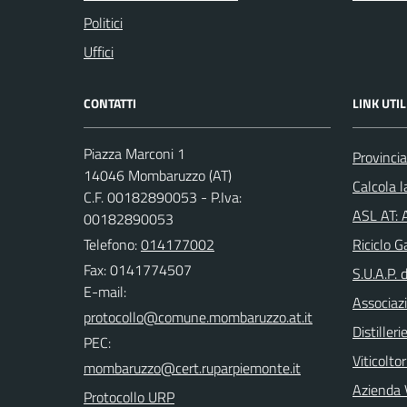
Politici
Uffici
CONTATTI
LINK UTIL
Piazza Marconi 1
Provincia
14046 Mombaruzzo (AT)
Calcola 
C.F. 00182890053 - P.Iva:
ASL AT: A
00182890053
Telefono:
014177002
Riciclo G
Fax: 0141774507
S.U.A.P. 
E-mail:
Associazi
Distilleri
PEC:
Viticoltor
Azienda V
Protocollo URP