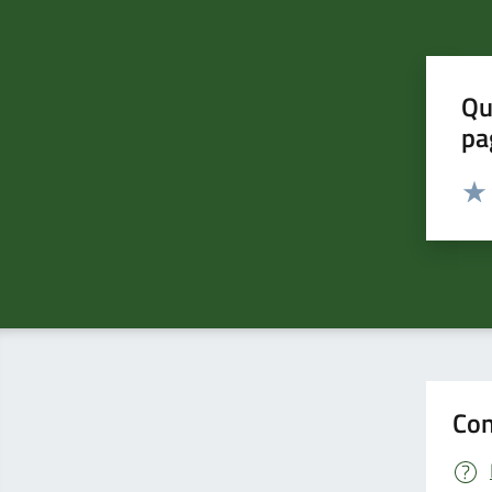
Qu
pa
Valut
Valu
Con