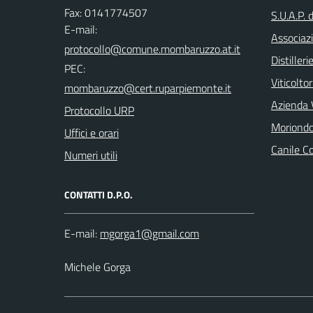
Fax: 0141774507
S.U.A.P. 
E-mail:
Associazi
Distilleri
PEC:
Viticoltor
Azienda V
Protocollo URP
Moriondo
Uffici e orari
Canile C
Numeri utili
CONTATTI D.P.O.
E-mail:
Michele Gorga