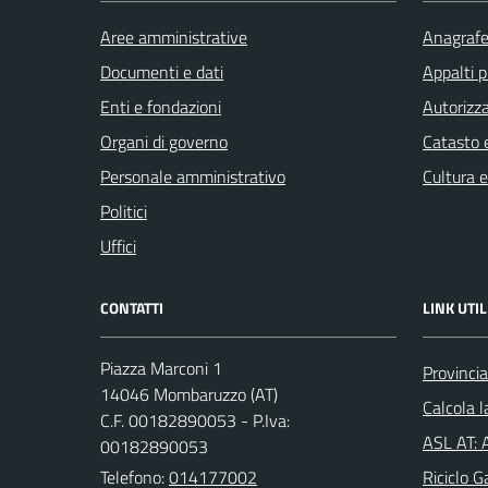
Aree amministrative
Anagrafe 
Documenti e dati
Appalti p
Enti e fondazioni
Autorizza
Organi di governo
Catasto e
Personale amministrativo
Cultura 
Politici
Uffici
CONTATTI
LINK UTIL
Piazza Marconi 1
Provincia
14046 Mombaruzzo (AT)
Calcola 
C.F. 00182890053 - P.Iva:
ASL AT: A
00182890053
Telefono:
014177002
Riciclo G