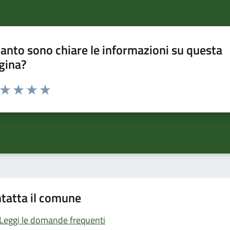
anto sono chiare le informazioni su questa
gina?
a da 1 a 5 stelle la pagina
ta 1 stelle su 5
Valuta 2 stelle su 5
Valuta 3 stelle su 5
Valuta 4 stelle su 5
Valuta 5 stelle su 5
tatta il comune
Leggi le domande frequenti