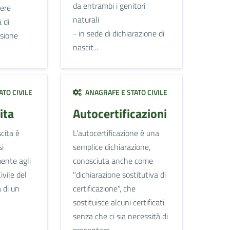
da entrambi i genitori
sere
naturali
 di
- in sede di dichiarazione di
asione
nascit...
TO CIVILE
ANAGRAFE E STATO CIVILE
ita
Autocertificazioni
cita è
L'autocertificazione è una
si
semplice dichiarazione,
ente agli
conosciuta anche come
ivile del
"dichiarazione sostitutiva di
 di un
certificazione", che
sostituisce alcuni certificati
senza che ci sia necessità di
presentare