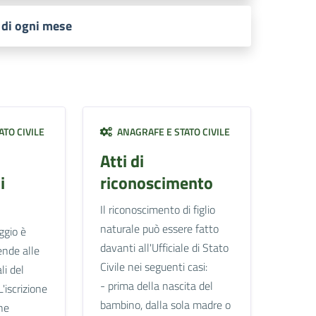
 di ogni mese
TO CIVILE
ANAGRAFE E STATO CIVILE
Atti di
i
riconoscimento
Il riconoscimento di figlio
naturale può essere fatto
ggio è
davanti all'Ufficiale di Stato
ende alle
Civile nei seguenti casi:
li del
- prima della nascita del
L'iscrizione
bambino, dalla sola madre o
ne